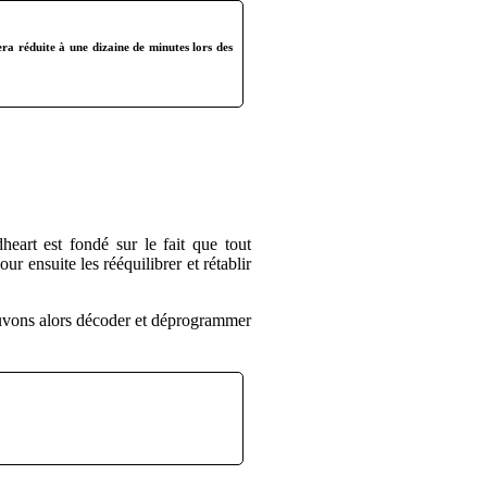
ra réduite à une dizaine de minutes lors des
eart est fondé sur le fait que tout
r ensuite les rééquilibrer et rétablir
pouvons alors décoder et déprogrammer